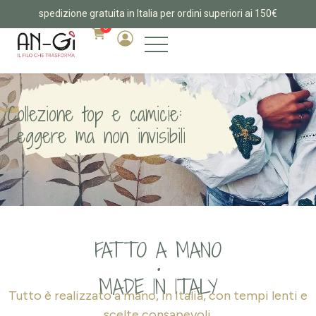
spedizione gratuita in Italia per ordini superiori ai 150€
0
Collezione top e camicie:
Leggere ma non invisibili
FATTO A MANO
•
MADE IN ITALY
Tutto è realizzato a mano, in Italia, con tempi lenti e
scelte consapevoli.