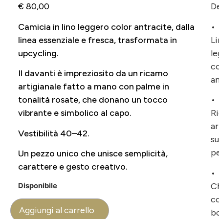
€
80,00
De
Camicia in lino leggero color antracite, dalla
•
linea essenziale e fresca, trasformata in
L
upcycling.
l
c
Il davanti è impreziosito da un ricamo
a
artigianale fatto a mano con palme in
tonalità rosate, che donano un tocco
•
vibrante e simbolico al capo.
R
ar
Vestibilità 40–42.
su
p
Un pezzo unico che unisce semplicità,
carattere e gesto creativo.
•
C
Disponibile
c
Aggiungi al carrello
b