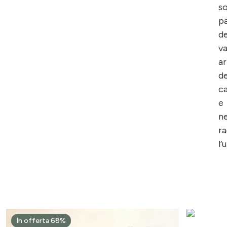
s
p
de
va
ar
de
c
e
n
r
l’
In offerta 68%