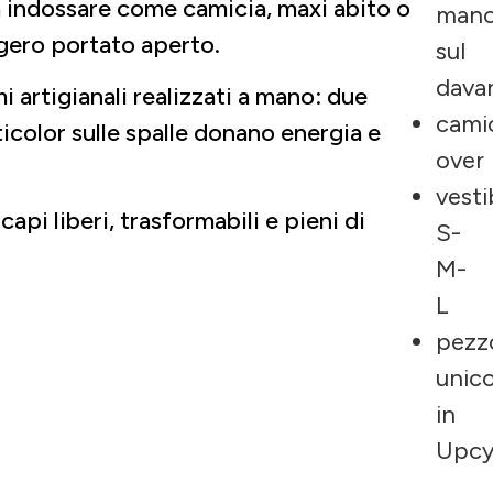
a indossare come camicia, maxi abito o
man
gero portato aperto.
sul
dava
i artigianali realizzati a mano: due
cami
ticolor sulle spalle donano energia e
over
vesti
api liberi, trasformabili e pieni di
S-
M-
L
pezz
unic
in
Upcy