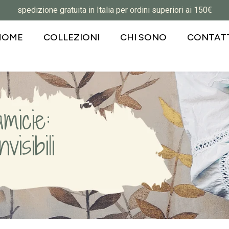
spedizione gratuita in Italia per ordini superiori ai 150€
HOME
COLLEZIONI
CHI SONO
CONTATT
micie:
isibili