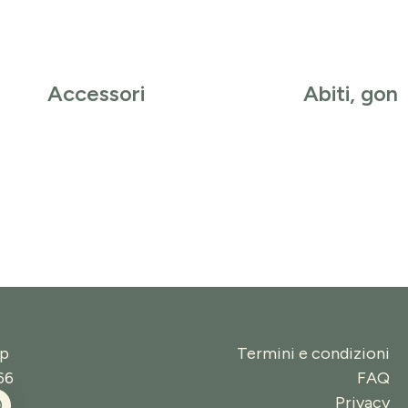
Accessori
Abiti, gon
op
Termini e condizioni
66
FAQ
Privacy