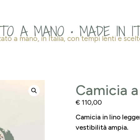
TO A MANO • MADE IN I
zato a mano, in Italia, con tempi lenti e scel
Camicia a
€
110,00
Camicia in lino legger
vestibilità ampia.