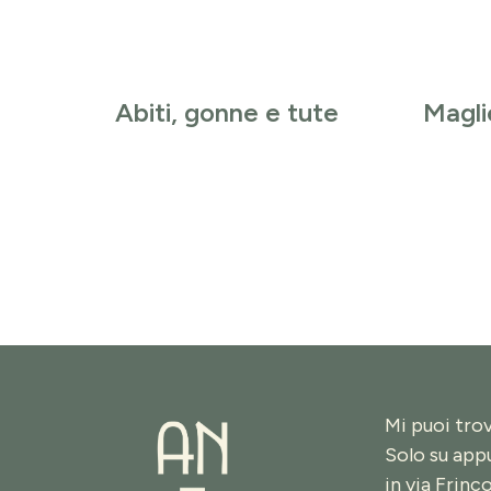
Abiti, gonne e tute
Magli
Mi puoi tro
Solo su ap
in
via Frinc