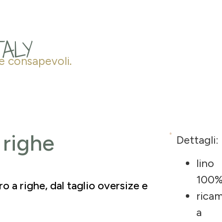
TALY
te consapevoli.
 righe
Dettagli:
lino
100
o a righe, dal taglio oversize e
rica
a