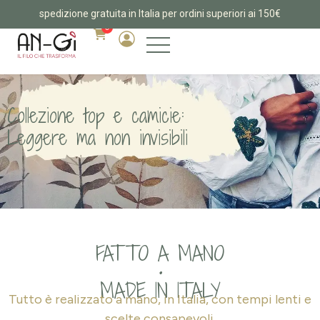
spedizione gratuita in Italia per ordini superiori ai 150€
0
Collezione top e camicie:
Leggere ma non invisibili
FATTO A MANO
•
MADE IN ITALY
Tutto è realizzato a mano, in Italia, con tempi lenti e
scelte consapevoli.