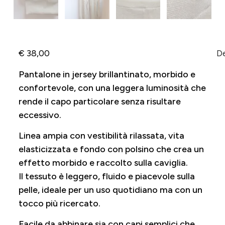
€
38,00
De
Pantalone in jersey brillantinato, morbido e
confortevole, con una leggera luminosità che
rende il capo particolare senza risultare
eccessivo.
Linea ampia con vestibilità rilassata, vita
elasticizzata e fondo con polsino che crea un
effetto morbido e raccolto sulla caviglia.
Il tessuto è leggero, fluido e piacevole sulla
pelle, ideale per un uso quotidiano ma con un
tocco più ricercato.
Facile da abbinare sia con capi semplici che